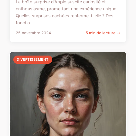
La boîte surprise d'Apple suscite curiosité et
enthousiasme, promettant une expérience unique.
Quelles surprises cachées renferme-t-elle ? Des
fonctio...
25 novembre 2024
5 min de lecture →
DIVERTISSEMENT