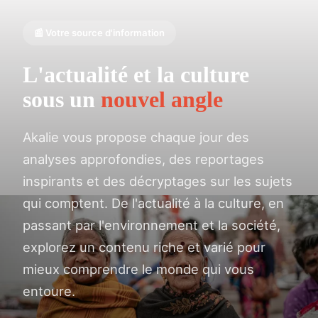
📰 Votre source d'information
L'actualité et la culture
sous un
nouvel angle
Akalie vous propose chaque jour des
analyses approfondies, des reportages
inspirants et des décryptages sur les sujets
qui comptent. De l'actualité à la culture, en
passant par l'environnement et la société,
explorez un contenu riche et varié pour
mieux comprendre le monde qui vous
entoure.