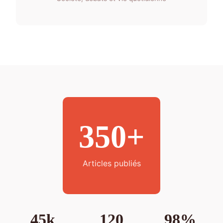
350+
Articles publiés
45k
120
98%