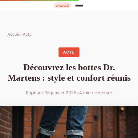
Accueil
›
Actu
ACTU
Découvrez les bottes Dr.
Martens : style et confort réunis
Raphaël
•
15 janvier 2025
•
4 min de lecture