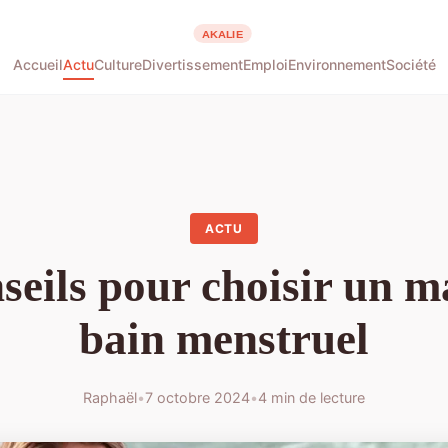
Accueil
Actu
Culture
Divertissement
Emploi
Environnement
Société
ACTU
seils pour choisir un ma
bain menstruel
Raphaël
•
7 octobre 2024
•
4 min de lecture