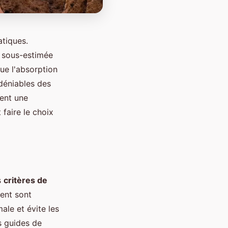
atiques.
e sous-estimée
que l'absorption
ndéniables des
rent une
faire le choix
s
critères de
ment sont
ale et évite les
s guides de