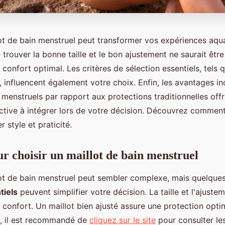
lot de bain menstruel peut transformer vos expériences aqu
trouver la bonne taille et le bon ajustement ne saurait êtr
 confort optimal. Les critères de sélection essentiels, tels 
, influencent également votre choix. Enfin, les avantages i
 menstruels par rapport aux protections traditionnelles off
ctive à intégrer lors de votre décision. Découvrez comment 
er style et praticité.
ur choisir un maillot de bain menstruel
lot de bain menstruel peut sembler complexe, mais quelque
tiels
peuvent simplifier votre décision. La taille et l'ajuste
 confort. Un maillot bien ajusté assure une protection optim
la, il est recommandé de
cliquez sur le site
pour consulter le