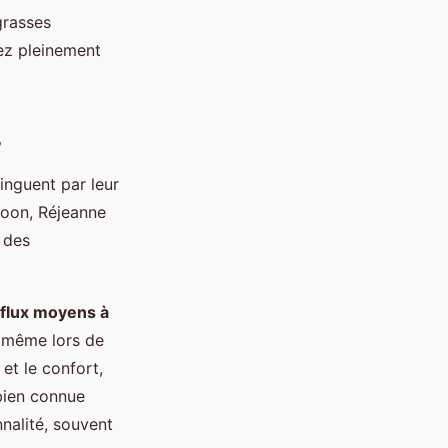
grasses
rez pleinement
s
inguent par leur
moon, Réjeanne
 des
flux moyens à
, même lors de
et le confort,
 bien connue
nnalité, souvent