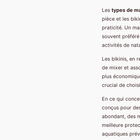
Les
types de ma
pièce et les bik
praticité. Un m
souvent préféré 
activités de nat
Les bikinis, en 
de mixer et asso
plus économique.
crucial de choisi
En ce qui concer
conçus pour d
abondant, des m
meilleure protec
aquatiques prévu