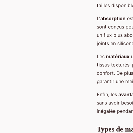
tailles disponibl
L'
absorption
est
sont conçus pou
un flux plus a
joints en silico
Les
matériaux
u
tissus texturés,
confort. De plu
garantir une mei
Enfin, les
avant
sans avoir besoi
inégalée pendan
Types de ma