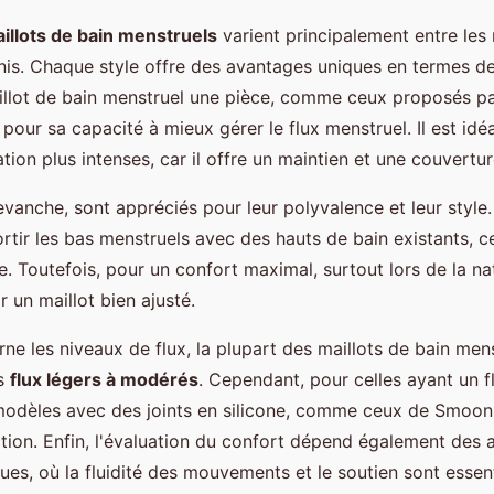
illots de bain menstruels
varient principalement entre les
inis. Chaque style offre des avantages uniques en termes d
aillot de bain menstruel une pièce, comme ceux proposés p
pour sa capacité à mieux gérer le flux menstruel. Il est idéa
ation plus intenses, car il offre un maintien et une couvertu
revanche, sont appréciés pour leur polyvalence et leur style.
rtir les bas menstruels avec des hauts de bain existants, c
 Toutefois, pour un confort maximal, surtout lors de la nata
r un maillot bien ajusté.
ne les niveaux de flux, la plupart des maillots de bain men
es
flux légers à modérés
. Cependant, pour celles ayant un f
odèles avec des joints en silicone, comme ceux de Smoon,
tion. Enfin, l'évaluation du confort dépend également des a
es, où la fluidité des mouvements et le soutien sont essent