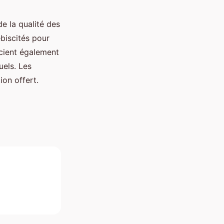
e la qualité des
biscités pour
écient également
uels. Les
ion offert.