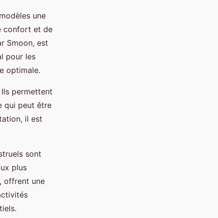
 modèles une
e confort et de
ar Smoon, est
l pour les
re optimale.
 Ils permettent
e qui peut être
tion, il est
struels sont
lux plus
 offrent une
ctivités
iels.